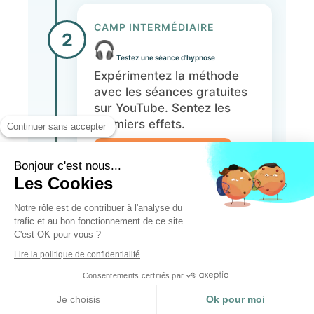
CAMP INTERMÉDIAIRE
2
Testez une séance d'hypnose
Expérimentez la méthode
avec les séances gratuites
sur YouTube. Sentez les
premiers effets.
Continuer sans accepter
Continuer l'ascension
Bonjour c'est nous...
Les Cookies
Notre rôle est de contribuer à l'analyse du
trafic et au bon fonctionnement de ce site.
SOMMET
C'est OK pour vous ?
⛰️
Lire la politique de confidentialité
Réservez votre séance personnalisée
Consentements certifiés par
L'étape finale : un
accompagnement sur-
Je choisis
Ok pour moi
mesure pour atteindre vos