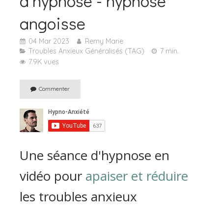
d'hypnose - hypnose
angoisse
04 Mar 2023
Remy Marie
Troubles Anxieux Généralisés (TAG)
7 min.
7.9K vues
Commenter
Une séance d'hypnose en
vidéo pour
apaiser et réduire
les troubles anxieux