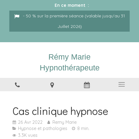
En ce moment :
- 50 % sur la première séance (valable jusqu'au 31
Juillet 2026)
Rémy Marie
Hypnothérapeute
Cas clinique hypnose
26 Avr 2022
Remy Marie
Hypnose et pathologies
8 min.
3.3K vues