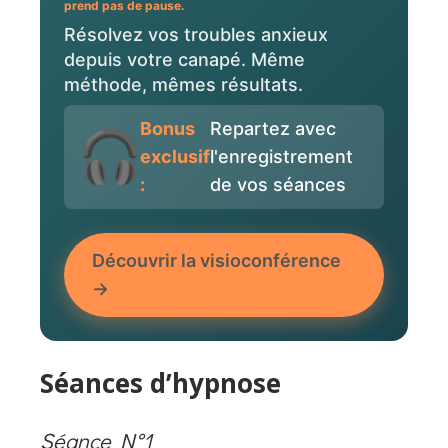
prend pas de pause.
Résolvez vos troubles anxieux
depuis votre canapé. Même
méthode, mêmes résultats.
Bonus
Repartez avec
exclusif
l'enregistrement
:
de vos séances
Découvrir la visioconférence
→
Séances d’hypnose
Séance N°1