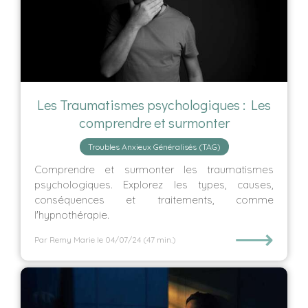
Les Traumatismes psychologiques : Les
comprendre et surmonter
Troubles Anxieux Généralisés (TAG)
Comprendre et surmonter les traumatismes
psychologiques. Explorez les types, causes,
conséquences et traitements, comme
l'hypnothérapie.
⟶
Par Remy Marie
le 04/07/24
(47 min.)