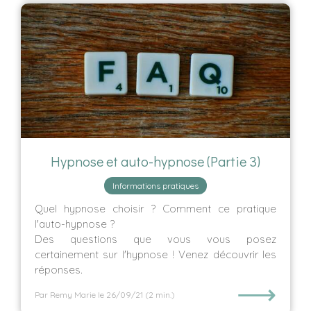
Hypnose et auto-hypnose (Partie 3)
Informations pratiques
Quel hypnose choisir ? Comment ce pratique
l'auto-hypnose ?
Des questions que vous vous posez
certainement sur l'hypnose ! Venez découvrir les
réponses.
⟶
Par Remy Marie
le 26/09/21
(2 min.)