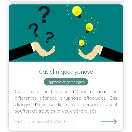
Cas clinique hypnose
Hypnose et pathologies
Cas clinique en hypnose à Caen retraçant les
différentes séances d'hypnose effectuées. Cas
clinique d'hypnose lié à une personne ayant
souffert de troubles anxieux généralisés.
⟶
Par Remy Marie
le 26/04/22
(8 min.)