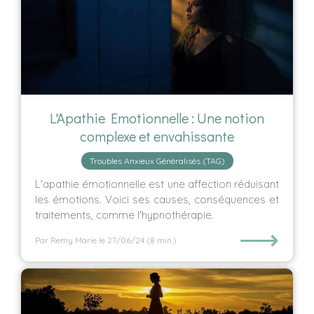
L'Apathie Emotionnelle : Une notion
complexe et envahissante
Troubles Anxieux Généralisés (TAG)
L'apathie émotionnelle est une affection réduisant
les émotions. Voici ses causes, conséquences et
traitements, comme l'hypnothérapie.
⟶
Par Remy Marie
le 27/06/24
(8 min.)