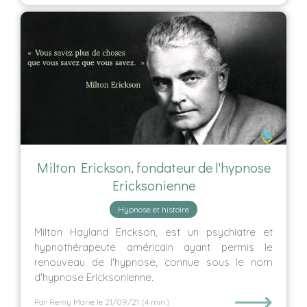
Milton Erickson, fondateur de l'hypnose
Ericksonienne
Hypnose et histoire
Milton Hayland Erickson, est un psychiatre et
hypnothérapeute américain ayant permis le
renouveau de l'hypnose, connue sous le nom
d'hypnose Ericksonienne.
⟶
Par Remy Marie
le 21/09/21
(4 min.)