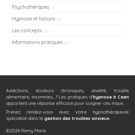
Psychothérapies
(1)
Hypnose et histoire
(4)
Les concepts
(9)
Informations pratiques
(7)
Addictions, douleurs chroniques, anxiété, trouble
alimentaire, insomnies...? Les pratiques d'
hypnose à Caen
apportent une réponse efficace pour soigner ces maux.
Prenez rendez-vous avec votre hypnothérapeute
spécialisé dans la
gestion des troubles anxieux
.
©2024 Remy Marie