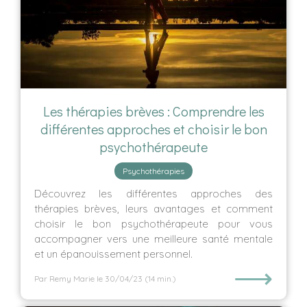
Les thérapies brèves : Comprendre les
différentes approches et choisir le bon
psychothérapeute
Psychothérapies
Découvrez les différentes approches des
thérapies brèves, leurs avantages et comment
choisir le bon psychothérapeute pour vous
accompagner vers une meilleure santé mentale
et un épanouissement personnel.
⟶
Par Remy Marie
le 30/04/23
(14 min.)