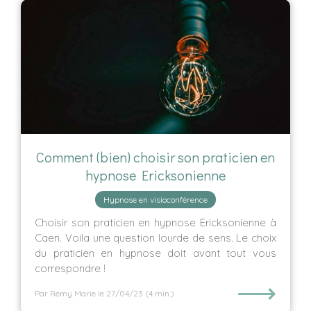
Comment (bien) choisir son praticien en
hypnose Ericksonienne
Hypnose en visioconférence
Choisir son praticien en hypnose Ericksonienne à
Caen. Voila une question lourde de sens. Le choix
du praticien en hypnose doit avant tout vous
correspondre !
⟶
Par Remy Marie
le 27/04/23
(4 min.)