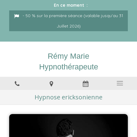
En ce moment :
- 50 % sur la première séance (valable jusqu'au 31
Juillet 2026)
Rémy Marie
Hypnothérapeute
Hypnose ericksonienne