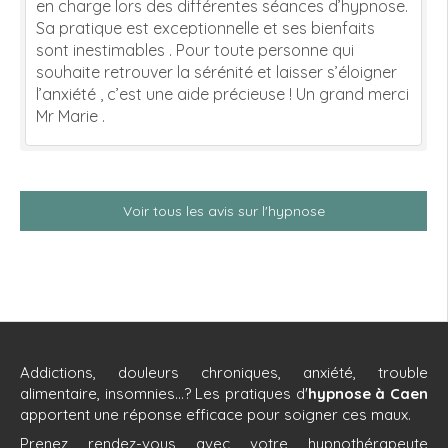
en charge lors des différentes séances d’hypnose.
Sa pratique est exceptionnelle et ses bienfaits
sont inestimables . Pour toute personne qui
souhaite retrouver la sérénité et laisser s’éloigner
l’anxiété , c’est une aide précieuse ! Un grand merci
Mr Marie .
Voir tous les avis sur l'hypnose
Addictions, douleurs chroniques, anxiété, trouble
alimentaire, insomnies...? Les pratiques d'
hypnose à Caen
apportent une réponse efficace pour soigner ces maux.
Prenez rendez-vous avec votre hypnothérapeute