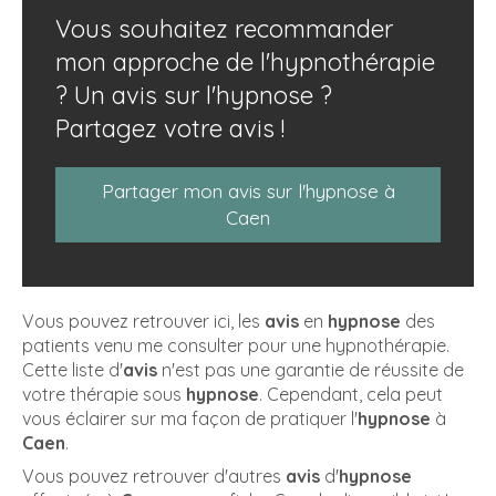
V
ous souhaitez recommander
mon approche de l'hypnothérapie
? Un avis sur l'hypnose ?
Partagez votre avis !
Partager mon avis sur l'hypnose à
Caen
Vous pouvez retrouver ici, les
avis
en
hypnose
des
patients venu me consulter pour une hypnothérapie.
Cette liste d'
avis
n'est pas une garantie de réussite de
votre thérapie sous
hypnose
. Cependant, cela peut
vous éclairer sur ma façon de pratiquer l'
hypnose
à
Caen
.
Vous pouvez retrouver d'autres
avis
d'
hypnose