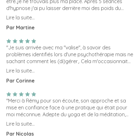
être.,je ne trouvais plus ma place. Après 5 séances
confiance, je suis certaine qu'il va vraiment m'aider à
d'hypnose j'ai pu laisser derrière moi des poids du
régler mes problèmes, je le conseille à 100%."
passé. J'ai retrouvé confiance et estime de soi. Je me
Lire la suite...
sens légère, sereine et plus ouverte aux autres Merci Mr
Par Martine
Remy de m'avoir aider dans ma démarche, pour votre
gratitude et professionnalisme. N'hésitez pas, je
recommande cette thérapie et surtout Mr Marie "
"Je suis arrivée avec ma "valise", à savoir des
problèmes identifiés lors d'une psychothérapie mais ne
sachant comment les (di)gérer,. Cela m'occasionnait
un mal-être. Au fil des séances j'ai retrouvé de la
Lire la suite...
sérénité, et cela rapidement. L'hypnothérapie a
Par Corinne
pleinement répondu à mes attentes. Elle m'a permis de
faire la paix avec mon passé et pouvoir me projeter
vers mon chemin de vie dans un climat
"Merci à Rémy pour son écoute, son approche et sa
d'apaisement. Rémy MARIE est encourageant, à
mise en confiance face à une pratique qui était pour
l'écoute et d'une grande bienveillance. Je le
moi méconnue. Adepte du yoga et de la méditation,
recommande vivement."
l'hypnose m'a permis de découvrir la réalité de mon
Lire la suite...
"âme" et ainsi d'avoir un plus grand respect envers moi
Par Nicolas
et une plus grande confiance en moi. Certes, tout n'est