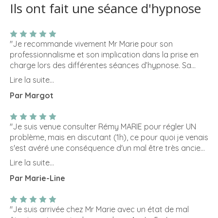
Ils ont fait une séance d'hypnose
"Je recommande vivement Mr Marie pour son
professionnalisme et son implication dans la prise en
charge lors des différentes séances d’hypnose. Sa
pratique est exceptionnelle et ses bienfaits sont
Lire la suite...
inestimables . Pour toute personne qui souhaite
Par Margot
retrouver la sérénité et laisser s’éloigner l’anxiété , c’est
une aide précieuse ! Un grand merci Mr Marie . "
"Je suis venue consulter Rémy MARIE pour régler UN
problème, mais en discutant (1h), ce pour quoi je venais
s'est avéré une conséquence d'un mal être très ancien.
Rémy est à l'écoute, pose les bonnes question, explique
Lire la suite...
le pourquoi du comment du parce que, met le doigt sur
Par Marie-Line
le ou les vrais maux. Après son diagnostic il explique ce
sur quoi il va travailler. Aujourd'hui j'avais ma première
séance, je suis ressortie détendue, bien dans ma tête
"Je suis arrivée chez Mr Marie avec un état de mal
et mon corps. Rémy est une personne en qui j'ai