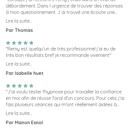
hypnose que j'ai pu mettre en pratique pendant le
ce monde. Même si je reste encore questionné par la
débordement. Dans l urgence de trouver des réponses
confinement et ce qui a étais très efficace . Aujourd'hui
méthode de l’hypnose, je reconnais toutefois que cette
à mon questionnement. J ai trouvé une écoute une
je n'ai plus de symptômes et je suis contente de l'avoir
démarche conduite par Rémy m’a m’aidé à me
bienveillance de la légèreté de l humour et pour moi
rencontrer il est très professionnel , a l’écoute et très
Lire la suite...
remettre dans mon axe, celui de l’essentiel et de la
surtout un cadre.. L hypnotherapie c est une
agréable . Sans hésitation je retournerais le voir et je le
nouveauté. Claude "
Par Thomas
découverte avec Soi. Je vous recommande "
recommande . "
"Remy est quelqu’un de très professionnel j’ai eu de
très bon résultats bref je recommande vivement"
Lire la suite...
Par Isabelle huet
"J'ai voulu tester l'hypnose pour travailler la confiance
en moi afin de réussir l'oral d'un concours. Pour cela, j'ai
fais plusieurs séances qui m'ont réellement aidées à
progresser. Mr. Marie est à l'écoute et patient. Je
Lire la suite...
recommande sans hésitation."
Par Manon Esnol