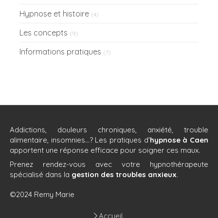
Hypnose et histoire
(4)
Les concepts
(9)
Informations pratiques
(7)
Addictions, douleurs chroniques, anxiété, trouble
alimentaire, insomnies...? Les pratiques d'
hypnose à Caen
apportent une réponse efficace pour soigner ces maux.
Prenez rendez-vous avec votre hypnothérapeute
spécialisé dans la
gestion des troubles anxieux
.
©2024 Remy Marie
Accueil