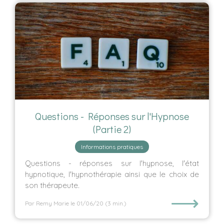
Questions - Réponses sur l'Hypnose
(Partie 2)
Informations pratiques
Questions - réponses sur l'hypnose, l'état
hypnotique, l'hypnothérapie ainsi que le choix de
son thérapeute.
⟶
Par Remy Marie
le 01/06/20
(3 min.)