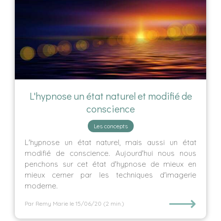
L'hypnose un état naturel et modifié de
conscience
Les concepts
L'hypnose un état naturel, mais aussi un état
modifié de conscience. Aujourd'hui nous nous
penchons sur cet état d'hypnose de mieux en
mieux cerner par les techniques d'imagerie
moderne.
⟶
Par Remy Marie
le 15/06/20
(2 min.)