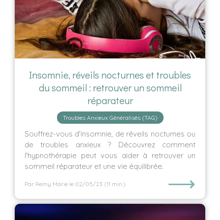
Insomnie, réveils nocturnes et troubles
du sommeil : retrouver un sommeil
réparateur
Troubles Anxieux Généralisés (TAG)
Souffrez-vous d'insomnie, de réveils nocturnes ou
de troubles anxieux ? Découvrez comment
l'hypnothérapie peut vous aider à retrouver un
sommeil réparateur et une vie équilibrée.
⟶
Par Remy Marie
le 02/05/23
(11 min.)