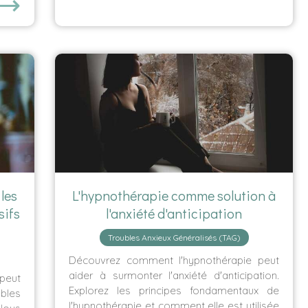
⟶
les
L'hypnothérapie comme solution à
sifs
l'anxiété d'anticipation
Troubles Anxieux Généralisés (TAG)
Découvrez comment l'hypnothérapie peut
aider à surmonter l'anxiété d'anticipation.
peut
Explorez les principes fondamentaux de
les
l'hypnothérapie et comment elle est utilisée