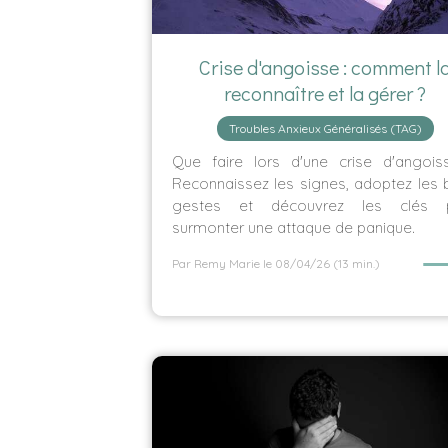
Crise d'angoisse : comment l
reconnaître et la gérer ?
Troubles Anxieux Généralisés (TAG)
Que faire lors d'une crise d'angois
Reconnaissez les signes, adoptez les
gestes et découvrez les clés 
surmonter une attaque de panique.
Par Remy Marie
le 08/04/26
(13 min.)