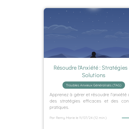
Résoudre l'Anxiété : Stratégies 
Solutions
Troubles Anxieux Généralisés (TAG)
Apprenez à gérer et résoudre l'anxiété
des stratégies efficaces et des cons
pratiques.
Par Remy Marie
le 11/07/24
(12 min.)