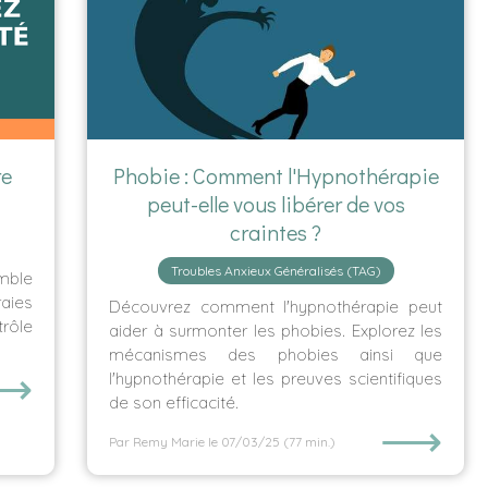
re
Phobie : Comment l'Hypnothérapie
peut-elle vous libérer de vos
craintes ?
Troubles Anxieux Généralisés (TAG)
ble
aies
Découvrez comment l'hypnothérapie peut
rôle
aider à surmonter les phobies. Explorez les
mécanismes des phobies ainsi que
⟶
l'hypnothérapie et les preuves scientifiques
de son efficacité.
⟶
Par Remy Marie
le 07/03/25
(77 min.)