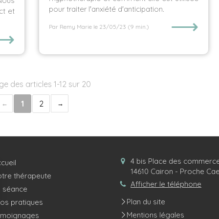
Nous
pour traiter l'anxiété d'anticipation.
ct et
⟶
Par Remy Marie
le 23/05/23
(9 min.)
⟶
ge des articles 1-12 sur 20
1
2
4 bis Place des commerc
cueil
14610
Cairon - Proche Ca
tre thérapeute
Afficher le téléphone
 séance
Plan du site
fos pratiques
Mentions légales
émoignages