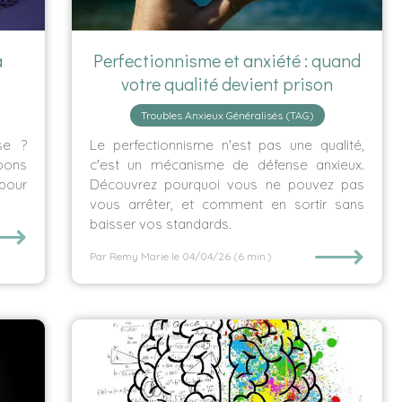
a
Perfectionnisme et anxiété : quand
votre qualité devient prison
Troubles Anxieux Généralisés (TAG)
se ?
Le perfectionnisme n'est pas une qualité,
 bons
c'est un mécanisme de défense anxieux.
pour
Découvrez pourquoi vous ne pouvez pas
vous arrêter, et comment en sortir sans
⟶
baisser vos standards.
⟶
Par Remy Marie
le 04/04/26
(6 min.)