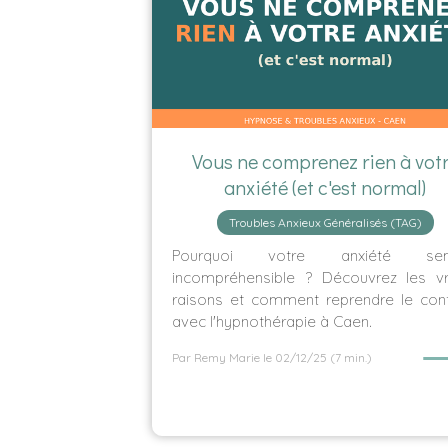
Vous ne comprenez rien à vot
anxiété (et c'est normal)
Troubles Anxieux Généralisés (TAG)
Pourquoi votre anxiété sem
incompréhensible ? Découvrez les vr
raisons et comment reprendre le cont
avec l'hypnothérapie à Caen.
Par Remy Marie
le 02/12/25
(7 min.)