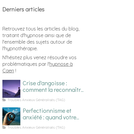
Derniers articles
Retrouvez tous les articles du blog,
traitant d'hypnose ainsi que de
l'ensemble des sujets autour de
l'hypnothérapie.
N'hésitez plus venez résoudre vos
problématiques par l'
hypnose à
Caen
!
Crise d'angoisse :
comment la reconnaître
et la gérer ?
Troubles Anxieux Généralisés (TAG)
Perfectionnisme et
anxiété : quand votre
qualité devient prison
Troubles Anxieux Généralisés (TAG)