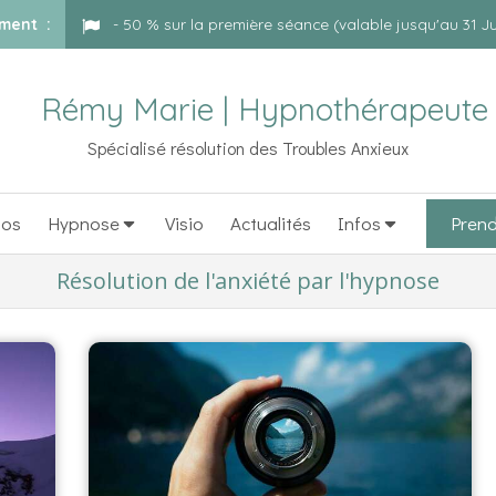
oment :
- 50 % sur la première séance (valable jusqu'au 31 Ju
Rémy Marie | Hypnothérapeute
Spécialisé résolution des Troubles Anxieux
pos
Hypnose
Visio
Actualités
Infos
Prend
Résolution de l'anxiété par l'hypnose