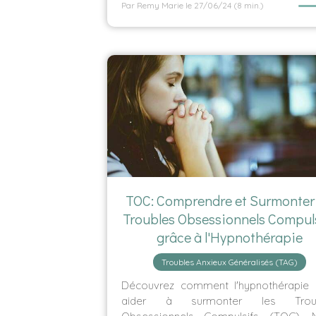
Par Remy Marie
le 27/06/24
(8 min.)
TOC: Comprendre et Surmonter 
Troubles Obsessionnels Compul
grâce à l'Hypnothérapie
Troubles Anxieux Généralisés (TAG)
Découvrez comment l'hypnothérapie 
aider à surmonter les Troub