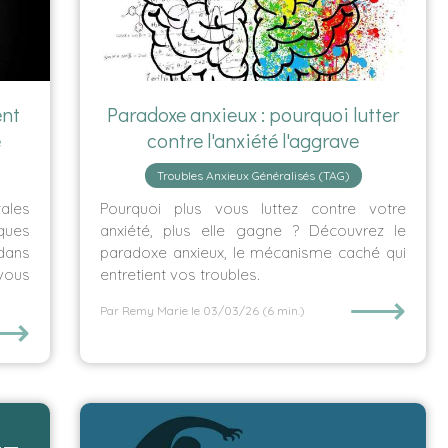
ent
Paradoxe anxieux : pourquoi lutter
e
contre l'anxiété l'aggrave
Troubles Anxieux Généralisés (TAG)
ales
Pourquoi plus vous luttez contre votre
ques
anxiété, plus elle gagne ? Découvrez le
 dans
paradoxe anxieux, le mécanisme caché qui
vous
entretient vos troubles.
⟶
Par Remy Marie
le 03/03/26
(6 min.)
⟶