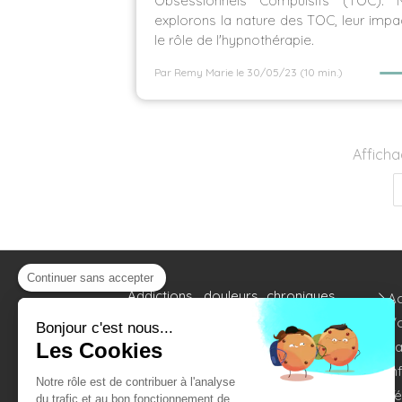
Obsessionnels Compulsifs (TOC). 
explorons la nature des TOC, leur impa
le rôle de l'hypnothérapie.
Par Remy Marie
le 30/05/23
(10 min.)
Afficha
Continuer sans accepter
Addictions, douleurs chroniques,
Ac
anxiété, trouble alimentaire,
Vo
Bonjour c'est nous...
insomnies...? Les pratiques
Les Cookies
La
d'
hypnose à Caen
apportent une
réponse efficace pour soigner
In
Notre rôle est de contribuer à l'analyse
ces maux.
T
du trafic et au bon fonctionnement de