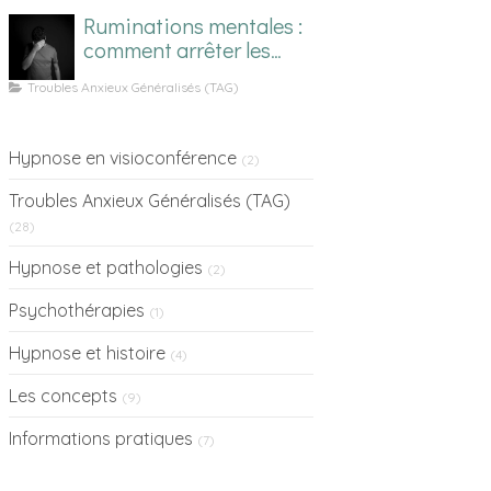
Ruminations mentales :
comment arrêter les
pensées en boucle
Troubles Anxieux Généralisés (TAG)
Hypnose en visioconférence
(2)
Troubles Anxieux Généralisés (TAG)
(28)
Hypnose et pathologies
(2)
Psychothérapies
(1)
Hypnose et histoire
(4)
Les concepts
(9)
Informations pratiques
(7)