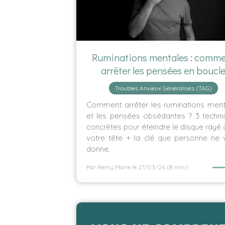
Ruminations mentales : comm
arrêter les pensées en boucl
Troubles Anxieux Généralisés (TAG)
Comment arrêter les ruminations ment
et les pensées obsédantes ? 3 techni
concrètes pour éteindre le disque rayé
votre tête + la clé que personne ne 
donne.
Par Remy Marie
le 27/03/26
(8 min.)