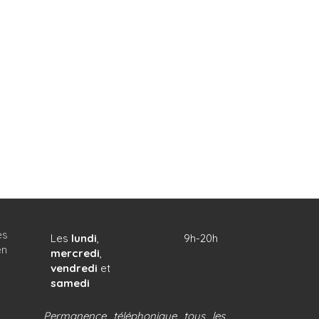
es
Les
lundi
,
9h-20h
en
mercredi
,
vendredi
et
samedi
Permanence téléphonique tous les