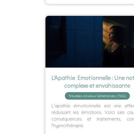
L'Apathie Emotionnelle : Une no
complexe et envahissante
Troubles Anxieux Généralisés (TAG)
L'apathie émotionnelle est une affec
réduisant les émotions. Voici ses ca
conséquences et traitements, c
l'hypnothérapie.