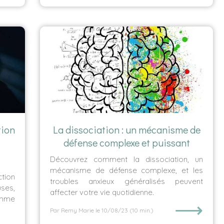
tion
La dissociation : un mécanisme de
défense complexe et puissant
Découvrez comment la dissociation, un
mécanisme de défense complexe, et les
tion
troubles anxieux généralisés peuvent
uses,
affecter votre vie quotidienne.
omme
⟶
Par Remy Marie
le 10/08/23
(10 min.)