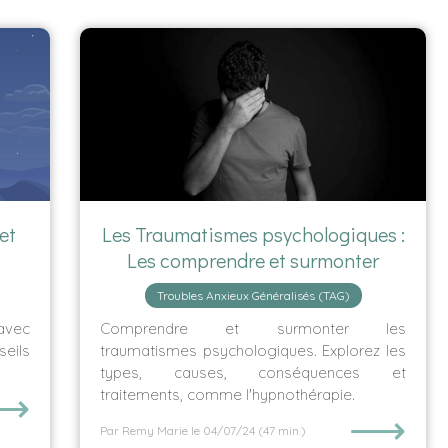
et
Les Traumatismes psychologiques :
Les comprendre et surmonter
Troubles Anxieux Généralisés (TAG)
 avec
Comprendre et surmonter les
eils
traumatismes psychologiques. Explorez les
types, causes, conséquences et
⟶
traitements, comme l'hypnothérapie.
⟶
Par Remy Marie
le 04/07/24
(47 min.)