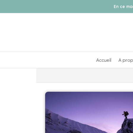
En ce m
Accueil
A pro