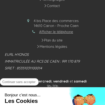
Contact
4 bis Place des commerces
14610
Cairon - Proche Caen
Afficher le téléphone
Plan du site
Mentions légales
EURL HYONOS
IMMATRICULÉE AU RCS DE CAEN : 991 170 879
SIRET : 85351031100014
Les
lundi
,
mercredi
,
vendredi
et
samedi
Continuer sans accepter
9h-20h
Bonjour c'est nous...
Permanence téléphonique tous les jours de 09H00 à
Les Cookies
20H00.