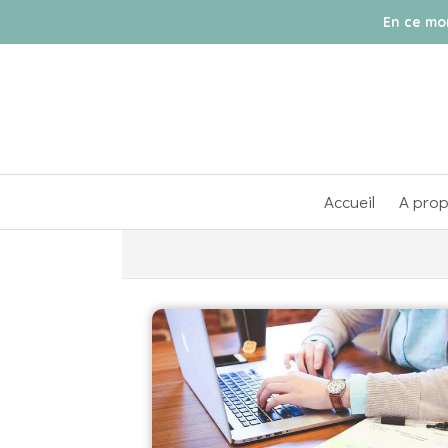
En ce m
Accueil
A pro