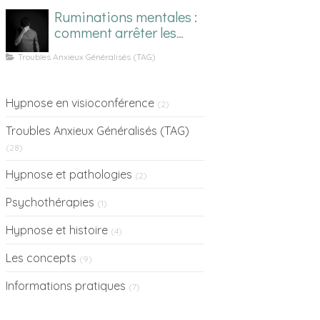
Ruminations mentales :
comment arrêter les
pensées en boucle
Troubles Anxieux Généralisés (TAG)
Hypnose en visioconférence
(2)
Troubles Anxieux Généralisés (TAG)
(28)
Hypnose et pathologies
(2)
Psychothérapies
(1)
Hypnose et histoire
(4)
Les concepts
(9)
Informations pratiques
(7)