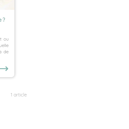
e ?
et ou
elle
 à de
⟶
1 article