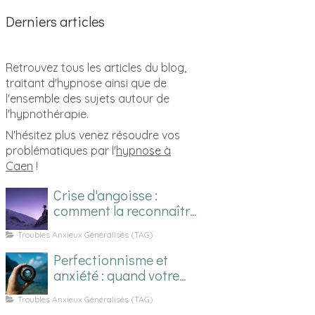
Derniers articles
Retrouvez tous les articles du blog,
traitant d'hypnose ainsi que de
l'ensemble des sujets autour de
l'hypnothérapie.
N'hésitez plus venez résoudre vos
problématiques par l'
hypnose à
Caen
!
Crise d'angoisse :
comment la reconnaître
et la gérer ?
Troubles Anxieux Généralisés (TAG)
Perfectionnisme et
anxiété : quand votre
qualité devient prison
Troubles Anxieux Généralisés (TAG)