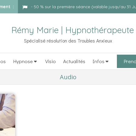
oment :
- 50 % sur la première séance (valable jusqu'au 31 Ju
Rémy Marie | Hypnothérapeute
Spécialisé résolution des Troubles Anxieux
pos
Hypnose
Visio
Actualités
Infos
Prend
Audio